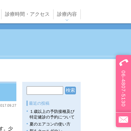
診療時間・アクセス
診療内容
ペインクリニック
漢方治療(予約制）
内科
小児科
アレルギー科
06-4807-5130
リハビリテーション
予防接種
乳幼児健診・その他検
診
最近の投稿
2017.09.27
バイオメディカル
１歳以上の予防接種及び
特定健診の予約について
プラセンタ・点滴療法
夏のエアコンの使い方
す。少
その他自費診療