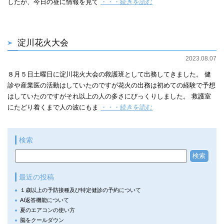
したが、今日の昼に情報を見て
・・・続きを読む
淀川花火大会
2023.08.07
８月５日土曜日に淀川花火大会の救護班として出務してきました。 健
診や産業医の活動はしていたのですが花火の出務は初めての経験で予想
はしていたのですがそれ以上の人の多さにびっくりしました。 救護室
にたどり着くまで人の波にもま
・・・続きを読む
検索
最近の投稿
１歳以上の予防接種及び特定健診の予約について
AI返答機能について
夏のエアコンの使い方
脳をクールダウン