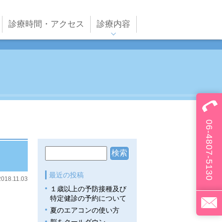
診療時間・アクセス
診療内容
ペインクリニック
漢方治療(予約制）
内科
小児科
アレルギー科
06-4807-5130
リハビリテーション
予防接種
乳幼児健診・その他検
診
最近の投稿
2018.11.03
バイオメディカル
１歳以上の予防接種及び
特定健診の予約について
プラセンタ・点滴療法
夏のエアコンの使い方
その他自費診療