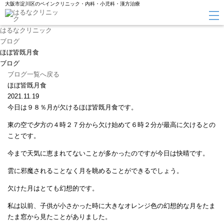
大阪市淀川区のペインクリニック・内科・小児科・漢方治療
はるなクリニック
ブログ
ほぼ皆既月食
ブログ
ブログ一覧へ戻る
ほぼ皆既月食
2021.11.19
今日は９８％月が欠けるほぼ皆既月食です。
東の空で夕方の４時２７分から欠け始めて６時２分が最高に欠けるとの
ことです。
今まで天気に恵まれてないことが多かったのですが今日は快晴です。
雲に邪魔されることなく月を眺めることができるでしょう。
欠けた月はとても幻想的です。
私は以前、子供が小さかった時に大きなオレンジ色の幻想的な月をたま
たま窓から見たことがありました。