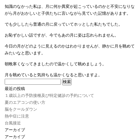
知識のなかった私は、月に何か異変が起こっているのかと不安になりな
がら月がおかしいと子供たちに言いながら見ていた記憶があります。
でも少ししたら普通の月に戻っていてホッとした私たちでした。
お恥ずかしい話ですが、今でもあの月に姿は忘れられません。
今日の月がどのように見えるのかはわかりませんが、静かに月を眺めて
みたいなと思います。
朝晩寒くなってきましたので温かくして眺めましょう。
月を眺めていると気持ちも温かくなると思いますよ。
検
索:
最近の投稿
１歳以上の予防接種及び特定健診の予約について
夏のエアコンの使い方
脳をクールダウン
熱中症に注意
台風接近
アーカイブ
アーカイブ