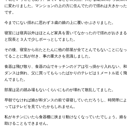
に変わりました。マンションの上の方に住んでたので揺れは大きかった
です。
今までにない揺れに思わず３歳の娘の上に覆いかぶさりました。
寝室には寝具以外はほとんど家具を置いてなかったので揺れがおさまる
と院長と３人で少しボーっとしてました。
その後、寝室から出たとたんに他の部屋が全てとんでもないことになっ
てることに気が付き、事の重大さを意識しました。
食器は飛び散り、食器の山でキッチンのドアは引っ掛かり入れない、和
ダンスは倒れ、父に買ってもらったばかりのテレビは１メートル近く飛
んでました。
部屋は足の踏み場もないくらいにものが壊れて散乱してました。
早朝でなければ娘が和ダンスの前で昼寝していただろうし、時間帯によ
ってはテレビを見ていたかもしれません。
私がキチンにいたら食器棚に挟まり動けなくなっていたでしょう。娘を
助けることもできません。