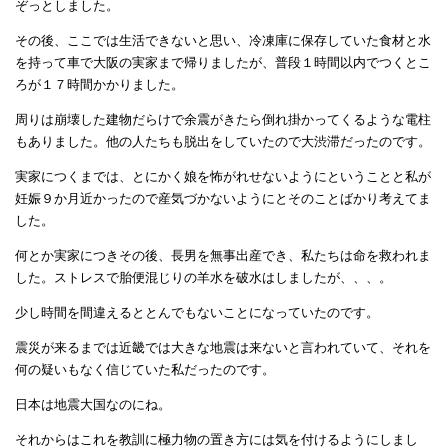
ぞっとしました。
その後、ここでは生活できないと思い、冷凍庫に保存していた食材と水
を持って車で大阪の実家まで帰りましたが、普段１時間以内でつくとこ
ろが１７時間かかりました。
周りは崩壊した建物だらけで余震がきたら倒れ掛かってくるような電柱
もありました。他の人たちも脱出をしていたので大渋滞だったのです。
実家につくまでは、とにかく娘を怖がれせないようにということと私が
妊娠９か月近かったので産気づかないようにとそのことばかり考えてま
した。
何とか実家につきその後、長男を無事出産でき、私たちは命を救われま
した。ストレスで胎便混じりの羊水を破水はしましたが、、、。
少し時間を間違えるととんでもないことになっていたのです。
震災が来るまでは近畿では大きな地震は来ないと言われていて、それを
何の疑いもなく信じていた私だったのです。
日本は地震大国なのにね。
それからはこれを教訓に極力物の置き方には気を付けるようにしまし