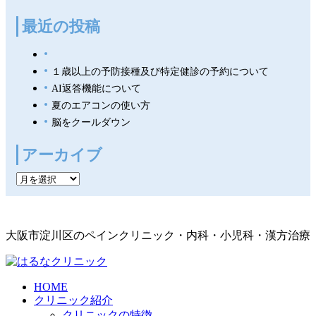
最近の投稿
１歳以上の予防接種及び特定健診の予約について
AI返答機能について
夏のエアコンの使い方
脳をクールダウン
アーカイブ
ア
ー
カ
イ
大阪市淀川区のペインクリニック・内科・小児科・漢方治療
ブ
HOME
クリニック紹介
クリニックの特徴